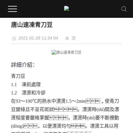
您當前的位置 ：
首 頁(yè)
>
唐山其他速凍素材
唐山速凍青刀豆
2021-01-28 11:34:04
次
詳細介紹：
青刀豆
1.1 凍前處理
1.2 漂燙和冷卻
在93～100℃的熱水中漂燙1.5～2min，使青刀
豆變綠且不呈花斑狀。漂燙時(shí)間及漂
燙程度要嚴格掌握，漂燙時(shí)要不斷攪動
(dòng)，以便漂燙均勻。漂燙工具以用