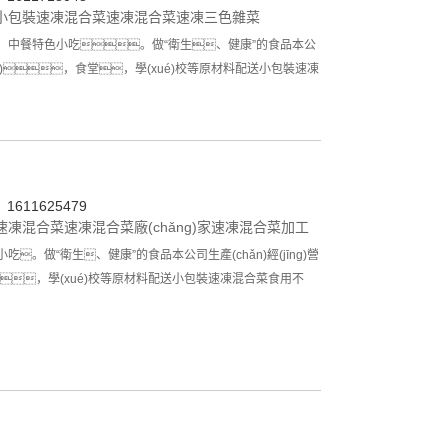
小包裝速凍混合菜
速凍混合菜
速凍三色雜菜
、中餐特色小吃。做“衛生、健康”的食品本公
ǎng)，食堂，學(xué)校等原材料配送小包裝速凍
。正確食用方法
1611625479
速凍混合菜
速凍混合菜廠(chǎng)家
速凍混合菜加工
做“衛生、健康”的食品本公司生產(chǎn)經(jīng)營
，學(xué)校等原材料配送小包裝速凍混合菜食用不
法