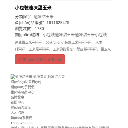
小包裝速凍甜玉米
分類(lèi)：
速凍甜玉米
產(chǎn)品編號：1611625479
瀏覽次數：1730
關(guān)鍵詞：
小包裝速凍甜玉米
速凍甜玉米
小包裝速凍甜玉米批發(fā)
速凍甜玉米，又稱(chēng)蔬菜玉米，禾本
科，玉米屬。玉米的甜質(zhì)型亞種。甜玉米
是歐美、韓國和日本等發(fā)達國家的主要蔬菜之一。因其
在線(xiàn)詢(xún)價(jià)
具有豐富的營(yíng)養、甜、鮮、脆、嫩
的特色而深受各消費者青睞。生產(chǎn)中的速凍甜玉米
可以分為普通速凍甜玉米、超甜速凍甜玉米和加強型速
網(wǎng)站首頁(yè)
凍甜
關(guān)于我們
產(chǎn)品中心
品牌故事
新聞中心
實(shí)力展示
人才招聘
聯(lián)系我們
15383753333